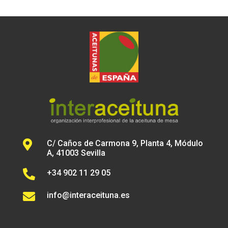

C/ Caños de Carmona 9, Planta 4, Módulo
A, 41003 Sevilla

+34 902 11 29 05

info@interaceituna.es