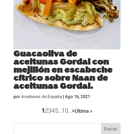
Guacaoliva de
aceitunas Gordal con
mejillón en escabeche
cítrico sobre Naan de
aceitunas Gordal.
por
Aceitunas de España
|
Ago 16, 2021
1
2
3
4
5
10
>
...
...
Última »